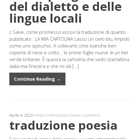
del dialetto e delle
lingue locali
c Salve, come promesso eccovi la traduzione di quanto
pubblicato : LA MIA CARTOLINA Lassù un cielo blu, limpido
come uno specchio. A sollevarlo cime bianche ben
coperte di neve e sotto… le prime foglie nuove di un bel
verde brillante. È questa la cartolina che vedo stamattina
dalla mia finestra e che mi dà […]
Continue Reading →
Aprile 4, 2023
/
ekye
/
Informazioni
/
Leave a comment
traduzione poesia
Eccovi la traduzione della poesia, vi siete cimentati nella